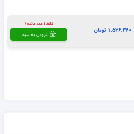
فقط 1 عدد مانده !
1,536,360 تومان
افزودن به سبد