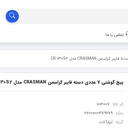
تماس با ما
پیچ گوشتی 7 عددی دسته فایبر کراسمن CRASMAN مدل CR-130S2
کد کالا:
1012007
بارکد:
2200000479679
گروه:
ابزارآلات