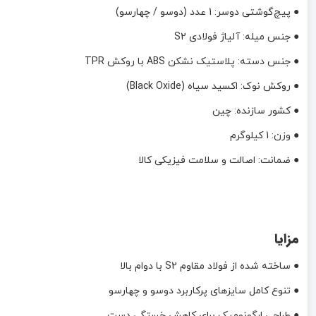
● پیچ‌گوشتی دوسر: 1 عدد (دوسو / چهارسو)
● جنس میله: آلیاژ فولادی S2
● جنس دسته: پلاستیک نشکن ABS با روکش TPR
● روکش نوک: اکسید سیاه (Black Oxide)
● کشور سازنده: چین
● وزن: 1 کیلوگرم
● ضمانت: اصالت و سلامت فیزیکی کالا
مزایا
● ساخته شده از فولاد مقاوم S2 با دوام بالا
● تنوع کامل سایزهای پرکاربرد دوسو و چهارسو
● طراحی ارگونومیک برای کاهش خستگی دست