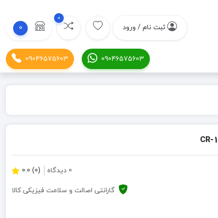
0
ثبت نام / ورود
0
09046575603
09046575603
0 دیدگاه
(0) 0.0
گارانتی اصالت و سلامت فیزیکی کالا