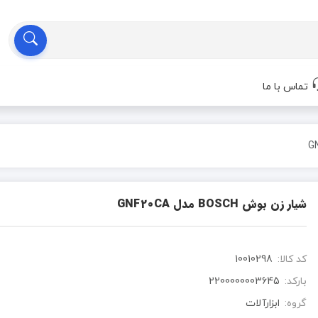
تماس با ما
شیار زن بوش BOSCH مدل GNF20CA
کد کالا:
10010298
بارکد:
2200000003645
گروه:
ابزارآلات