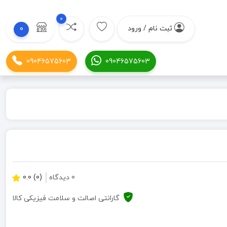
0
ثبت نام / ورود
0
09046575603
09046575603
0 دیدگاه
(0) 0.0
گارانتی اصالت و سلامت فیزیکی کالا