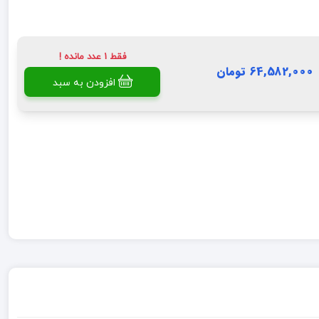
فقط 1 عدد مانده !
64,582,000 تومان
افزودن به سبد