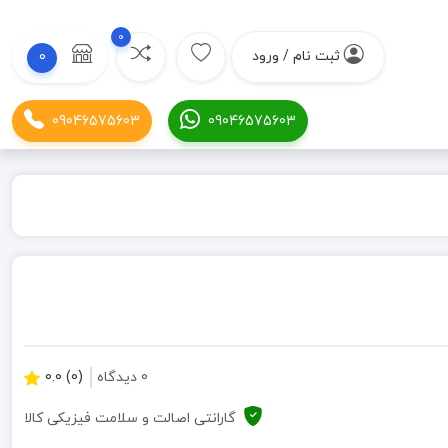
0
ثبت نام / ورود
0
09046575603
09046575603
0 دیدگاه
(0) 0.0
گارانتی اصالت و سلامت فیزیکی کالا