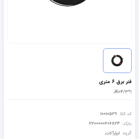
فنر برق 6 متری
1*JK04/3
کد کالا:
10010529
بارکد:
2200000206824
گروه:
ابزارآلات