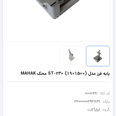
پایه فرز مدل ST-230 (1901500) محک MAHAK
کد کالا:
10010661
بارکد:
2200000293831
گروه:
ابزارآلات