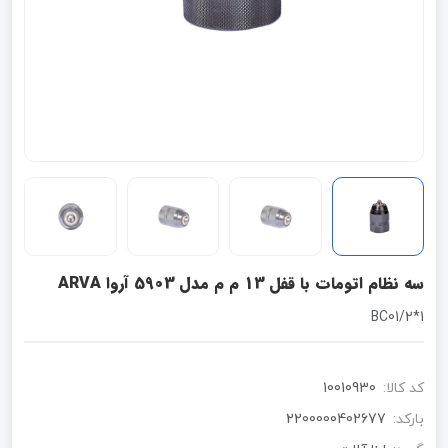
سه نظام اتومات با قفل 13 م م مدل 5903 آروا ARVA
1*BC01/2
کد کالا:
10010930
بارکد:
2200000402677