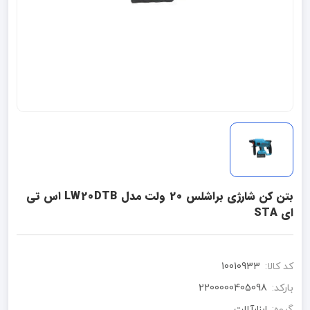
بتن کن شارژی براشلس 20 ولت مدل LW20DTB اس تی
ای STA
کد کالا:
10010933
بارکد:
2200000405098
گروه:
ابزارآلات