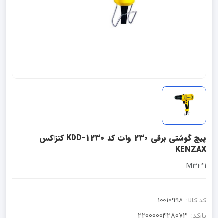
پیچ گوشتی برقی 230 وات کد KDD-1230 کنزاکس
KENZAX
1*M32
کد کالا:
10010998
بارکد:
2200000428073