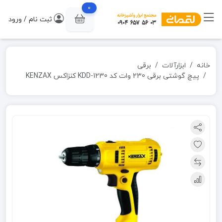
0
ثبت نام / ورود
خانه
ابزارآلات
برقی
پیچ گوشتی برقی 230 وات کد KDD-1230 کنزاکس KENZAX