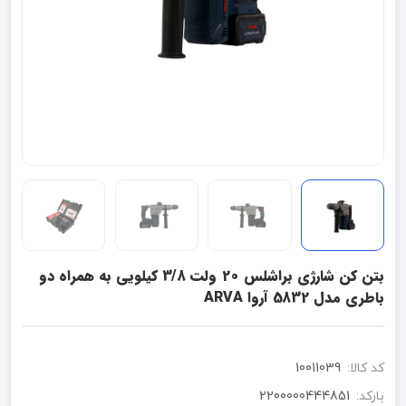
بتن کن شارژی براشلس 20 ولت 3/8 کیلویی به همراه دو
باطری مدل 5832 آروا ARVA
کد کالا:
10011039
بارکد:
2200000444851