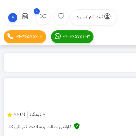
0
ثبت نام / ورود
0
09046575603
09046575603
0 دیدگاه
(0) 0.0
گارانتی اصالت و سلامت فیزیکی کالا