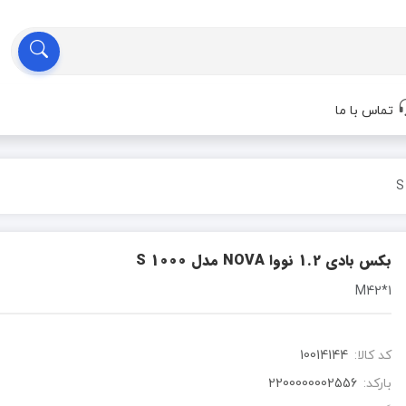
تماس با ما
بکس بادی 1.2 نووا NOVA مدل S 1000
M42*1
کد کالا:
10014144
بارکد:
2200000002556