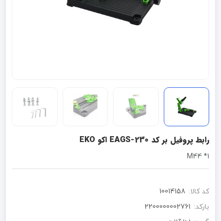
رابط پروفیل بر کد EAGS-230 اکو EKO
M44 *1
کد کالا:
10014158
بارکد:
2200000002761