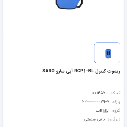
ریموت کنترل RCP1-BL آبی سارو SARO
کد کالا:
10014571
بارکد:
2200000002907
گروه:
ابزارآلات
زیرگروه:
برقی صنعتی