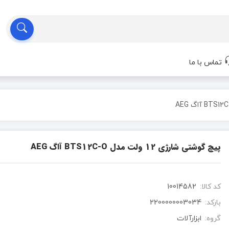
تماس با ما
پیچ گوشتی شارژی 12 ولت مدل BTS12C-O آاگ AEG
کد کالا:
10014582
بارکد:
2200000003034
گروه:
ابزارآلات