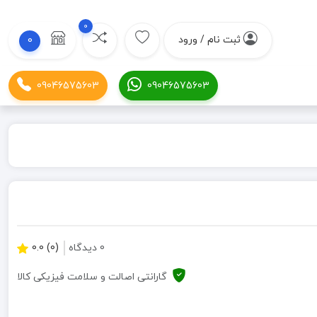
0
ثبت نام / ورود
0
09046575603
09046575603
0 دیدگاه
(0) 0.0
گارانتی اصالت و سلامت فیزیکی کالا