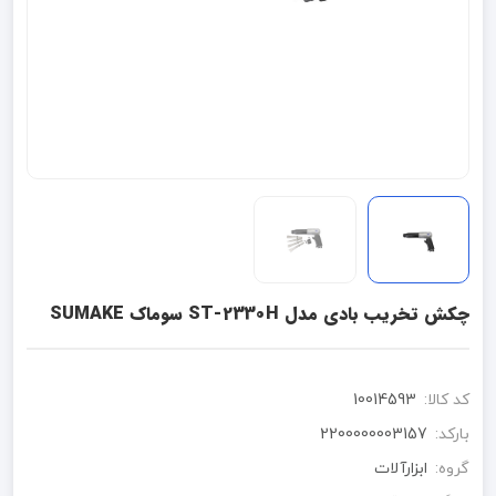
چکش تخریب بادی مدل ST-2330H سوماک SUMAKE
کد کالا:
10014593
بارکد:
2200000003157
گروه:
ابزارآلات