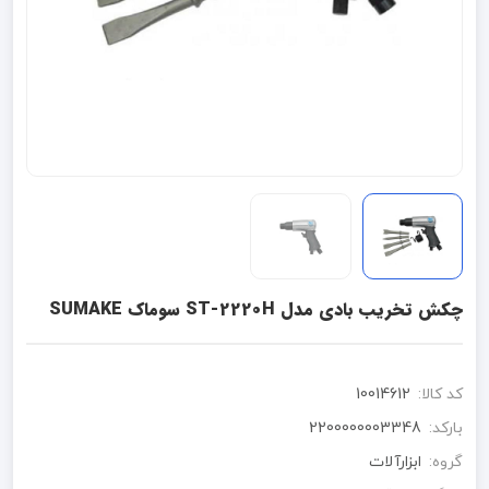
چکش تخریب بادی مدل ST-2220H سوماک SUMAKE
کد کالا:
10014612
بارکد:
2200000003348
گروه:
ابزارآلات