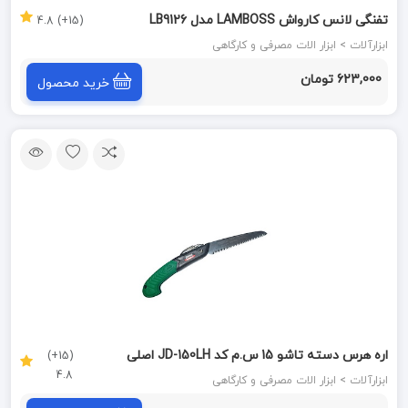
تفنگی لانس کارواش LAMBOSS مدل LB9126
(15+) 4.8
ابزارآلات > ابزار الات مصرفی و کارگاهی
623,000 تومان
خرید محصول
اره هرس دسته تاشو 15 س.م کد JD-150LH اصلی
(15+)
4.8
سامورایی SAMURAI
ابزارآلات > ابزار الات مصرفی و کارگاهی