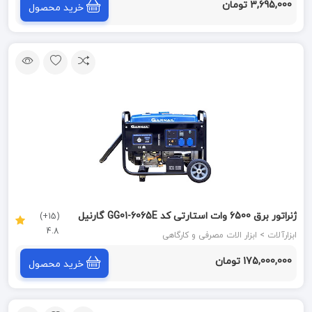
3,695,000 تومان
خرید محصول
ژنراتور برق 6500 وات استارتی کد GG01-6065E گارنیل
(15+)
4.8
GARNAIL
ابزارآلات > ابزار الات مصرفی و کارگاهی
175,000,000 تومان
خرید محصول