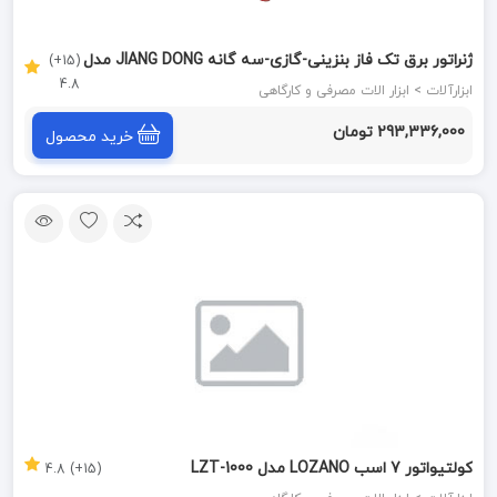
ژنراتور برق تک فاز بنزینی-گازی-سه گانه JIANG DONG مدل
(15+)
4.8
JD1000THEB-LPG-NG
ابزارآلات > ابزار الات مصرفی و کارگاهی
293,336,000 تومان
خرید محصول
کولتیواتور 7 اسب LOZANO مدل LZT-1000
(15+) 4.8