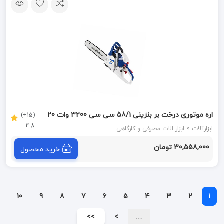
اره موتوری درخت بر بنزینی 58/1 سی سی 3200 وات 20
(15+)
4.8
اینچ اس تی ای STA کد 5981
ابزارآلات > ابزار الات مصرفی و کارگاهی
30,558,000 تومان
خرید محصول
1
10
9
8
7
6
5
4
3
2
>>
>
…