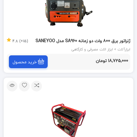
ژنراتور برق 800 وات دو زمانه SA960 مدل SANEYOO
(15+) 4.8
ابزارآلات > ابزار الات مصرفی و کارگاهی
18,725,000 تومان
خرید محصول