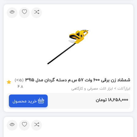
شمشاد زن برقی 600 وات 57 س.م دسته گردان مدل 3915
(15+)
4.8
کنزاکس KENZAX
ابزارآلات > ابزار الات مصرفی و کارگاهی
18,258,000 تومان
خرید محصول