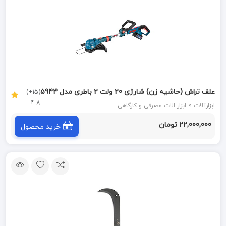
علف تراش (حاشیه زن) شارژی 20 ولت 2 باطری مدل 5944
(15+)
4.8
آروا ARVA
ابزارآلات > ابزار الات مصرفی و کارگاهی
22,000,000 تومان
خرید محصول