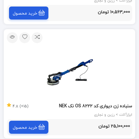
ابزارآلات > رزین و نجاری
10,563,000 تومان
خرید محصول
سنباده زن دیواری کد 8222 OS نک NEK
(15+) 4.8
ابزارآلات > رزین و نجاری
25,100,000 تومان
خرید محصول