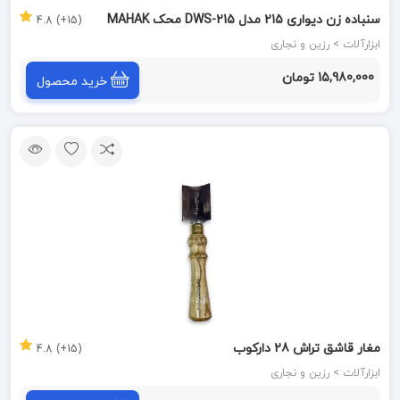
سنباده زن دیواری 215 مدل DWS-215 محک MAHAK
(15+) 4.8
ابزارآلات > رزین و نجاری
15,980,000 تومان
خرید محصول
مغار قاشق تراش 28 دارکوب
(15+) 4.8
ابزارآلات > رزین و نجاری