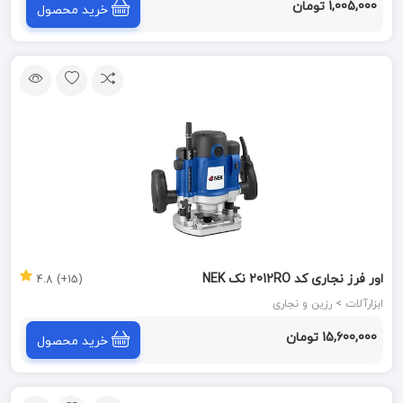
1,005,000 تومان
خرید محصول
اور فرز نجاری کد 2012RO نک NEK
(15+) 4.8
ابزارآلات > رزین و نجاری
15,600,000 تومان
خرید محصول