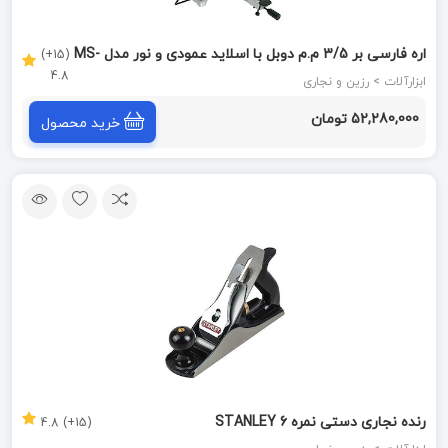
اره فارسی بر 3/5 م.م دوبل با اسلاید عمودی و نور مدل MS-
(15+)
4.8
305/340ILED (1207900) محک MAHAK
ابزارآلات > رزین و نجاری
52,280,000 تومان
خرید محصول
رنده نجاری دستی نمره 6 STANLEY
(15+) 4.8