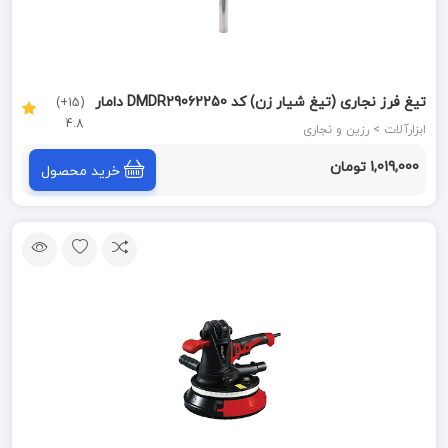
تیغ فرز نجاری (تیغ شیار زن) کد DMDR29062250 دامار
(15+)
4.8
DAMAR
ابزارآلات > رزین و نجاری
1,019,000 تومان
خرید محصول