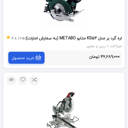
اره گرد بر مدل KS54 متابو METABO (به سفارش امارات)
(15+) 4.8
ابزارآلات > رزین و نجاری
46,289,000 تومان
خرید محصول