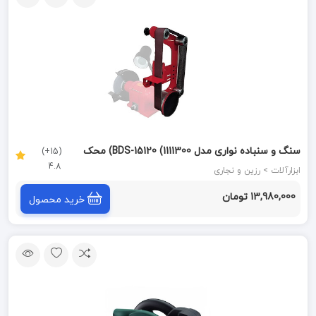
سنگ و سنباده نواری مدل BDS-15120 (1111300) محک
(15+)
4.8
MAHAK
ابزارآلات > رزین و نجاری
13,980,000 تومان
خرید محصول