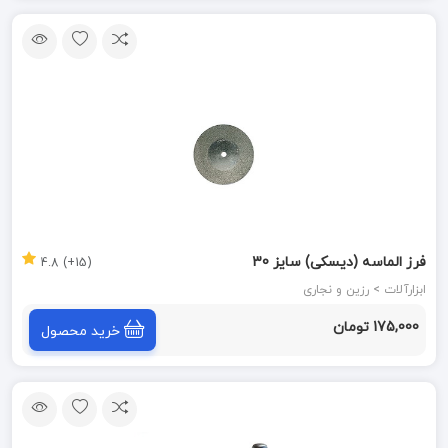
فرز الماسه (دیسکی) سایز 30
(15+) 4.8
ابزارآلات > رزین و نجاری
175,000 تومان
خرید محصول