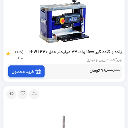
رنده و گنده گیر 1500 وات 33 میلیمتر مدل R-WT330
(15+)
4.8
رونیا RONIA
ابزارآلات > رزین و نجاری
78,000,000 تومان
خرید محصول