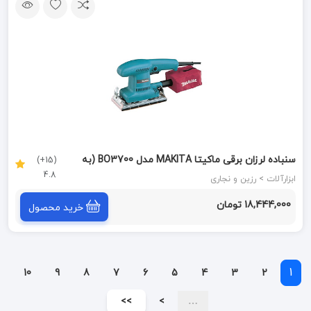
سنباده لرزان برقی ماکیتا MAKITA مدل BO3700 (به
(15+)
4.8
سفارش امارات)
ابزارآلات > رزین و نجاری
18,444,000 تومان
خرید محصول
1
10
9
8
7
6
5
4
3
2
>>
>
…