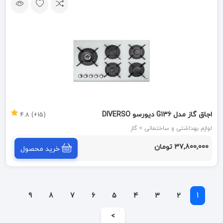
اجاق گاز مدل G136 دیورسو DIVERSO
(15+) 4.8
لوازم بهداشتی و ساختمانی > گاز
37,800,000 تومان
خرید محصول
1
9
8
7
6
5
4
3
2
>