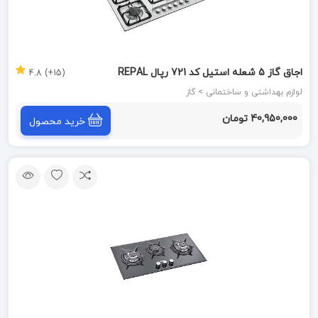
اجاق گاز 5 شعله استیل کد 721 رپال REPAL
(15+) 4.8
لوازم بهداشتی و ساختمانی > گاز
40,950,000 تومان
خرید محصول