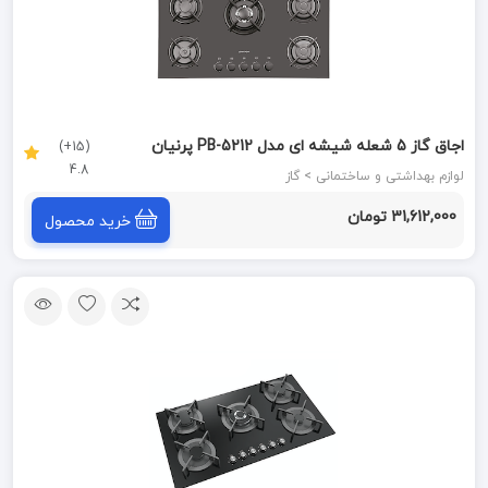
اجاق گاز 5 شعله شیشه ای مدل PB-5212 پرنیان
(15+)
4.8
PARNIAN STEEL
لوازم بهداشتی و ساختمانی > گاز
31,612,000 تومان
خرید محصول