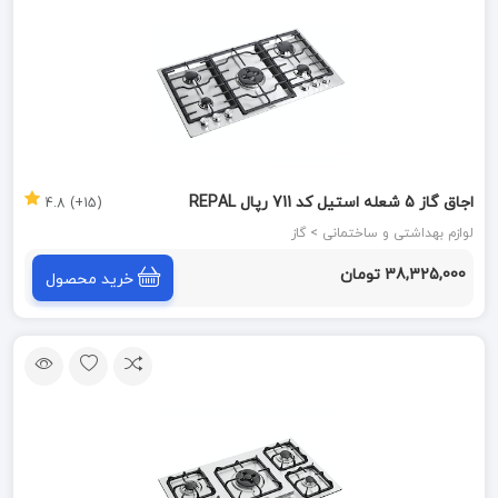
اجاق گاز 5 شعله استیل کد 711 رپال REPAL
(15+) 4.8
لوازم بهداشتی و ساختمانی > گاز
38,325,000 تومان
خرید محصول