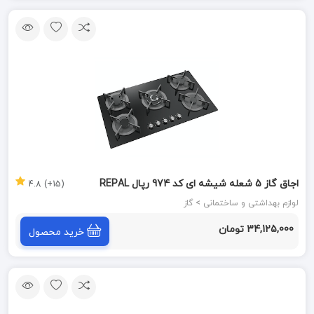
اجاق گاز 5 شعله شیشه ای کد 974 رپال REPAL
(15+) 4.8
لوازم بهداشتی و ساختمانی > گاز
34,125,000 تومان
خرید محصول