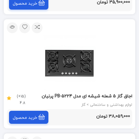
35,900,000 تومان
خرید محصول
اجاق گاز 5 شعله شیشه ای مدل PB-5224 پرنیان
(15+)
4.8
PARNIAN STEEL
لوازم بهداشتی و ساختمانی > گاز
38,059,000 تومان
خرید محصول