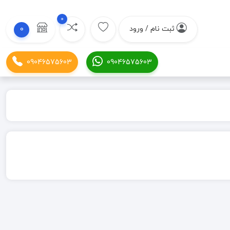
0
ثبت نام / ورود
0
09046575603
09046575603