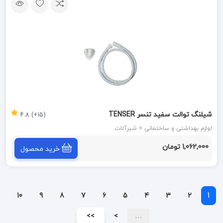
شیلنگ توالت سفید تنسر TENSER
(15+) 4.8
لوازم بهداشتی و ساختمانی > شیرآلات
1,062,000 تومان
خرید محصول
1
10
9
8
7
6
5
4
3
2
>>
>
…