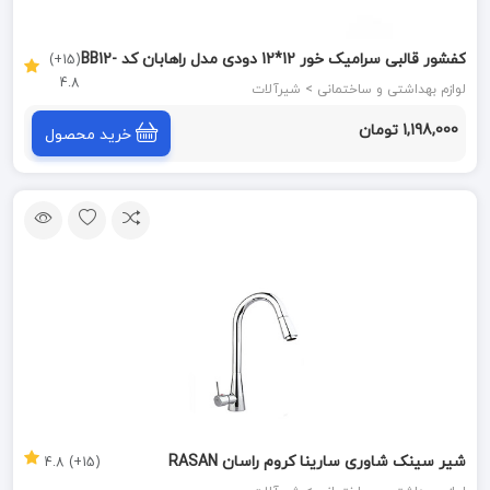
کفشور قالبی سرامیک خور 12*12 دودی مدل راهابان کد BB12-
(15+)
4.8
D سارانیک SARANIC
لوازم بهداشتی و ساختمانی > شیرآلات
1,198,000 تومان
خرید محصول
شیر سینک شاوری سارینا کروم راسان RASAN
(15+) 4.8