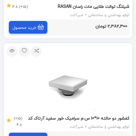
شیلنگ توالت طلایی مات راسان RASAN
(15+) 4.8
لوازم بهداشتی و ساختمانی > شیرآلات
2,382,300 تومان
خرید محصول
کفشور دو حالته 10*10 س.م سرامیک خور سفید آرتاک کد
(15+)
4.8
W311 سارانیک SARANIC
لوازم بهداشتی و ساختمانی > شیرآلات