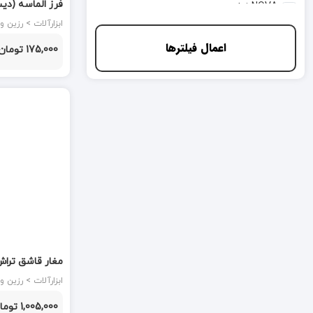
فرز الماسه (دیس
NOVA نوا
ابزارآلات > رزین و نجاری
VERITUL
اعمال فیلترها
175,000 تومان
آ ا گ AEG ابزار
آپکس
آروا
اتنسی OTENCI
اس تی ای STA
استار مکس STARMAX
اوت لت
مغار قاشق تراش 28 دارک
اکتیو Active
ابزارآلات > رزین و نجاری
ایران پنیک IRAN PANICE
1,005,000 تومان