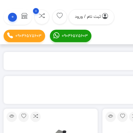
0
ثبت نام / ورود
0
09046575603
09046575603