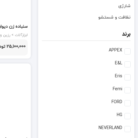
شارژی
نظافت و شستشو
برند
NEK
ابزارآلات > رزین و نجاری
25,100,000 تومان
APPEX
E&L
Eris
Femi
FORD
HG
NEVERLAND