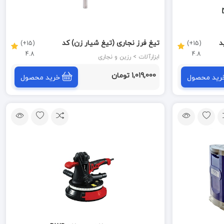
اید
تیغ فرز نجاری (تیغ شیار زن) کد
(15+)
(15+)
4.8
4.8
MS-
DMDR29062250 دامار DAMAR
ابزارآلات > رزین و نجاری
1,019,000 تومان
رید محصول
خرید محصول