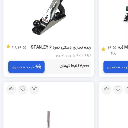
اره گرد بر مدل KS54 متابو METABO (به
رنده نجاری دستی نمره 6 STANLEY
(15+) 4.8
(15+)
4.8
ابزارآلات > رزین و نجاری
10,563,000 تومان
رید محصول
خرید محصول