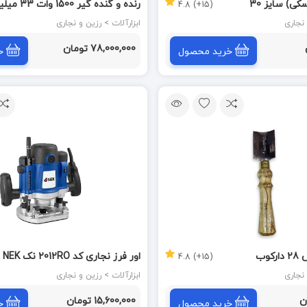
کی) سایز 30
رنده و گنده گیر 1500
(15+) 4.8
مدل R-WT330 رونیا RONIA
ابزارآلات > رزین و نجاری
78,000,000 تومان
خرید محصول
خ
وب
اور فرز نجاری کد 2012RO نک NEK
(15+) 4.8
ابزارآلات > رزین و نجاری
15,600,000 تومان
خرید محصول
خ