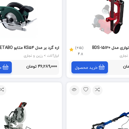
سنگ و سنباده نواری مدل BDS-15120
(15+)
4.8
سفارش امارات)
ابزارآلات > رزین و نجاری
46,289,000 تومان
خرید محصول
خ