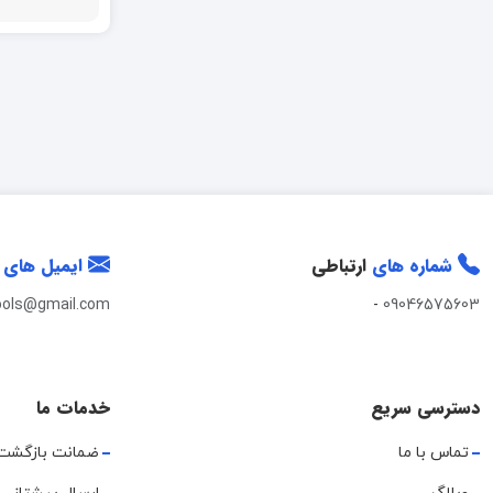
بوش BOSCH
پلاتینیوم
تانوس TANOOS
تولسن
تیتان
تیوان TIVAN
شماره های
ارتباطی
ایمیل های
جی تک JtECH
ools@gmail.com
-
09046575603
دارکوب
دامار
دسترسی سریع
خدمات ما
دی سی ای DCA
تماس با ما
ضمانت بازگشت
دینگی DINGQI