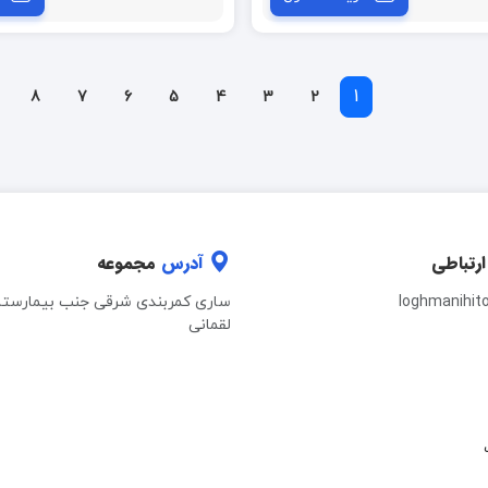
1
8
7
6
5
4
3
2
ارتباطی
آدرس
مجموعه
loghmanihit
ساری کمربندی شرقی جنب بیمارستا
لقمانی