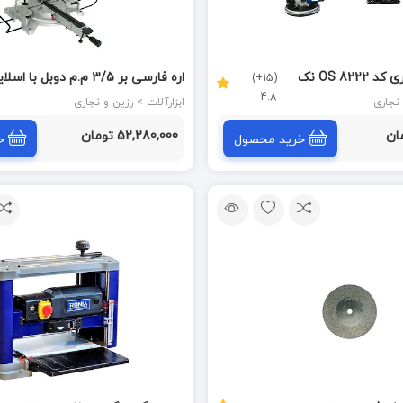
سنباده زن دیواری کد 8222 OS نک
اره فارسی بر 3/5 م.م دوبل با اسل
(15+)
4.8
عمودی و نور مدل 305/340ILED
ابزارآلات > رزین و نجاری
(1207900) محک MAHAK
52,280,000 تومان
خرید محصول
خ