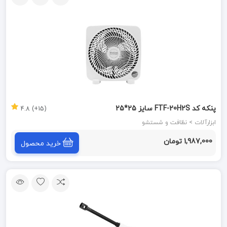
پنکه کد FTF-20H2S سایز 25*25
(15+) 4.8
ابزارآلات > نظافت و شستشو
1,987,000 تومان
خرید محصول