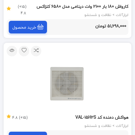
کارواش 180 بار 2100 وات دینامی مدل 6580 کنزاکس
(15+)
4.8
KENZAX
ابزارآلات > نظافت و شستشو
51,698,000 تومان
خرید محصول
هواکش دمنده کد VAL-15H2S
(15+) 4.8
ابزارآلات > نظافت و شستشو