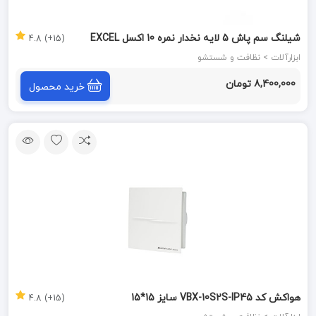
شیلنگ سم پاش 5 لایه نخدار نمره 10 اکسل EXCEL
(15+) 4.8
ابزارآلات > نظافت و شستشو
8,400,000 تومان
خرید محصول
هواکش کد VBX-10S2S-IP45 سایز 15*15
(15+) 4.8