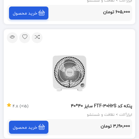
ابزارآلات > نظافت و شستشو
605,000 تومان
خرید محصول
پنکه کد FTF-30H2S سایز 40*40
(15+) 4.8
ابزارآلات > نظافت و شستشو
3,190,000 تومان
خرید محصول