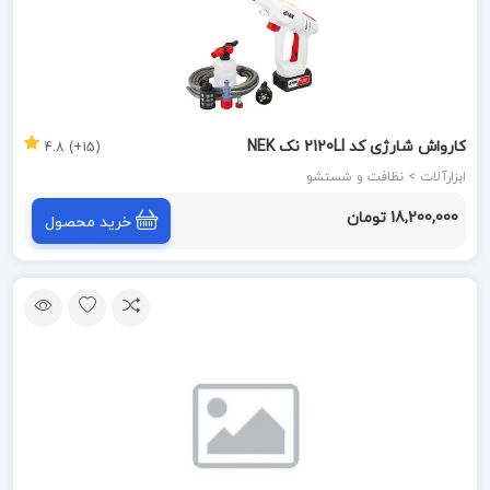
کارواش شارژی کد 2120LI نک NEK
(15+) 4.8
ابزارآلات > نظافت و شستشو
18,200,000 تومان
خرید محصول