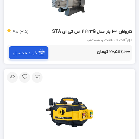
کارواش 100 بار مدل 4423G اس تی ای STA
(15+) 4.8
ابزارآلات > نظافت و شستشو
20,556,000 تومان
خرید محصول