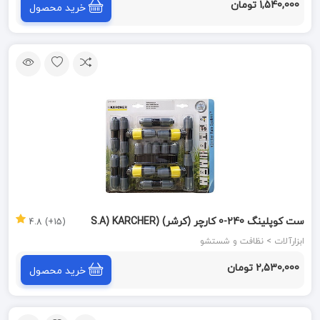
1,540,000 تومان
خرید محصول
ست کوپلینگ 240-0 کارچر (کرشر) (S.A) KARCHER
(15+) 4.8
ابزارآلات > نظافت و شستشو
2,530,000 تومان
خرید محصول