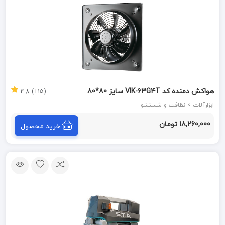
هواکش دمنده کد VIK-63G4T سایز 80*80
(15+) 4.8
ابزارآلات > نظافت و شستشو
18,260,000 تومان
خرید محصول