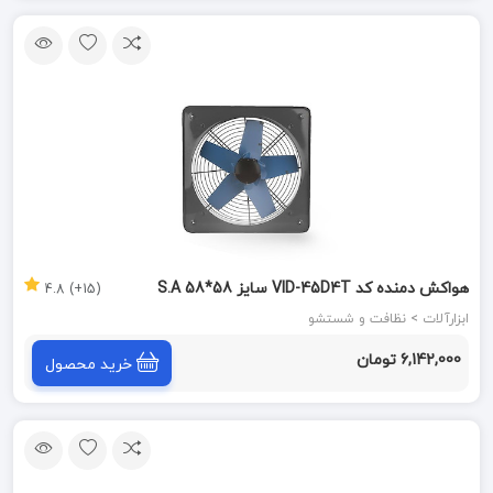
هواکش دمنده کد VID-45D4T سایز 58*58 S.A
(15+) 4.8
ابزارآلات > نظافت و شستشو
6,142,000 تومان
خرید محصول