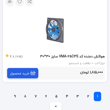
هواکش دمنده کد VMA-25C4S سایز 30*30
(15+) 4.8
ابزارآلات > نظافت و شستشو
1,815,000 تومان
خرید محصول
1
9
8
7
6
5
4
3
2
>