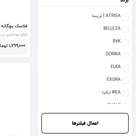
ATRISA آتریسا
BELLEZA
DOLLD کد 6048 صورتی
آشپزخانه
BVK
1,799,000 تومان
DORIKA
ELKA
EXORA
IKEA ایکیا
QUALY
WOOD1
اعمال فیلترها
آخیز