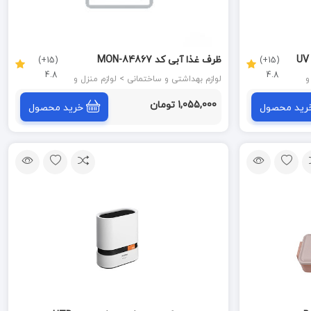
ضد عفونی کننده مسواک دو نفره با UV
ظرف غذا آبی کد MON-84867
(15+)
(15+)
4.8
4.8
نزل و
لوازم بهداشتی و ساختمانی > لوازم منزل و
آشپزخانه
1,055,000 تومان
رید محصول
خرید محصول