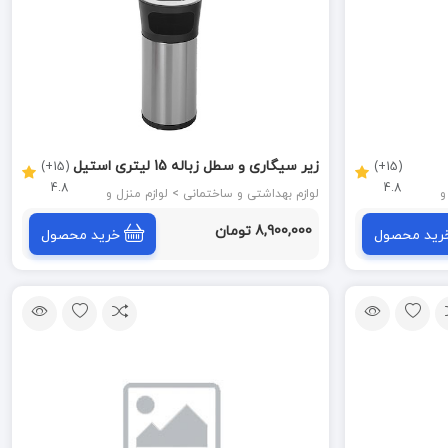
زیر سیگاری و سطل زباله 15 لیتری استیل
(15+)
(15+)
4.8
4.8
مدل HT232 پرایم PRIME
نزل و
لوازم بهداشتی و ساختمانی > لوازم منزل و
آشپزخانه
8,900,000 تومان
رید محصول
خرید محصول