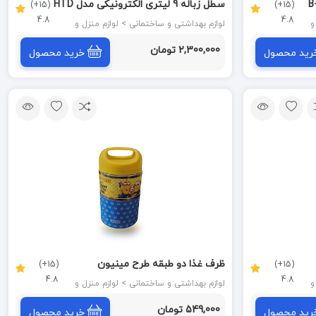
سطل زباله 9 لیتری الکترونیکی مدل HTD
(15+)
(15+)
4.8
4.8
307 پرایم PRIME
نزل و
لوازم بهداشتی و ساختمانی > لوازم منزل و
آشپزخانه
2,300,000 تومان
رید محصول
خرید محصول
ظرف غذا دو طبقه طرح مینیون
(15+)
(15+)
4.8
4.8
نزل و
لوازم بهداشتی و ساختمانی > لوازم منزل و
آشپزخانه
549,000 تومان
رید محصول
خرید محصول