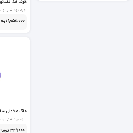
ظرف غذا فضانورد آ
آدلان
آشپزخانه
آروما AROMA
1,055,000 تومان
آلبا ALBA
آلکا ALKA
اخوان
استیل رهام
اسمارت Smart
اطلس
ام ار تی MRT
ماگ مخملی سا
ام تی کو MTCO
آشپزخانه
329,000 تومان
ایپکا IPKA