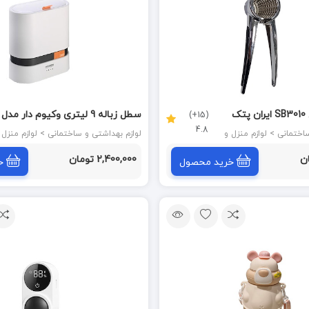
ک
سطل زباله 9 لیتری وکیوم دار مدل
(15+)
4.8
HTD317 سفید پرایم PRIME
لوازم بهداشتی و ساختمانی > لوازم منزل و
لوازم بهداشتی و ساختمانی > لوازم م
آشپزخانه
2,400,000 تومان
خرید محصول
خ