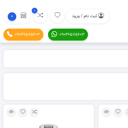
0
ثبت نام / ورود
0
09046575603
09046575603