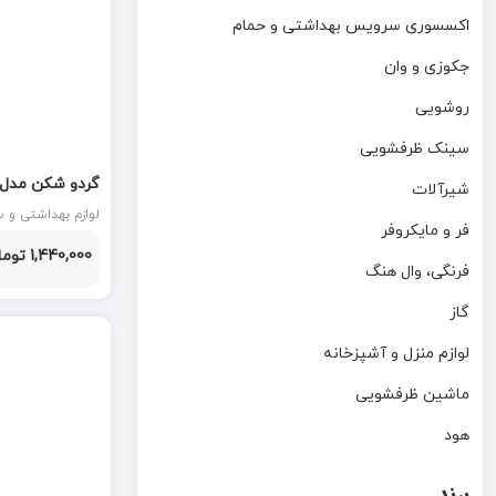
اکسسوری سرویس بهداشتی و حمام
جکوزی و وان
روشویی
سینک ظرفشویی
گردو شکن مدل SB3010 ایران پت
شیرآلات
فر و مایکروفر
آشپزخانه
1,440,000 تومان
فرنگی، وال هنگ
گاز
لوازم منزل و آشپزخانه
ماشین ظرفشویی
هود
برند