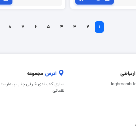
1
8
7
6
5
4
3
2
ارتباطی
آدرس
مجموعه
loghmanihit
ساری کمربندی شرقی جنب بیمارستا
لقمانی