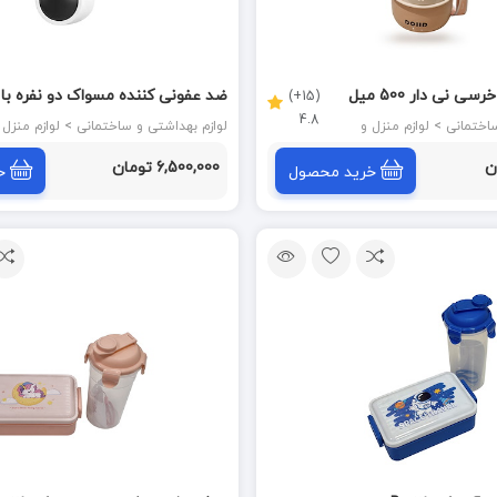
فلاسک بچگانه خرسی نی دار 500 میل
(15+)
4.8
مدل HWD477 پرایم PRIME
لوازم بهداشتی و ساختمانی > لوازم منزل و
لوازم بهداشتی و ساختمانی > لوازم م
آشپزخانه
6,500,000 تومان
خرید محصول
خ