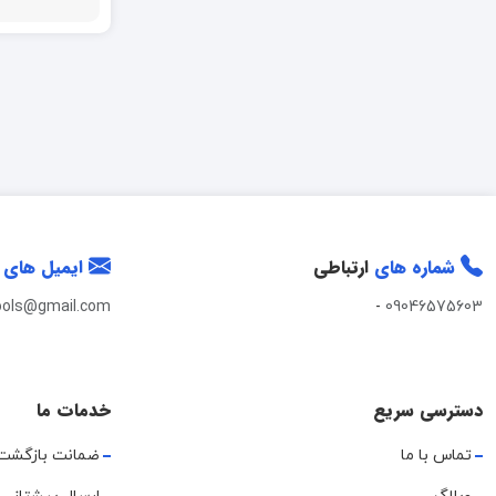
ایران پتک
ایمن آب
باریکو (AZ)
براسیانا
برونتیل BRONTEEL
شماره های
ارتباطی
ایمیل های
پرایم+اکسسوری
ools@gmail.com
-
09046575603
پرشین سنگ
پرفکت هوم PERFECT HOME
دسترسی سریع
خدمات ما
پلاتین PELATIN
تماس با ما
ضمانت بازگشت
تک ظرف