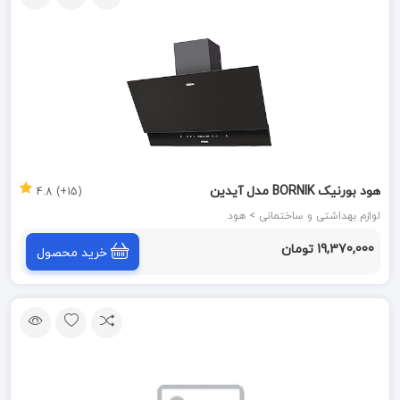
هود بورنیک BORNIK مدل آیدین
(15+) 4.8
لوازم بهداشتی و ساختمانی > هود
19,370,000 تومان
خرید محصول