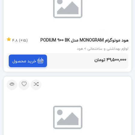
هود مونوگرام MONOGRAM مدل PODIUM 900 BK
(15+) 4.8
لوازم بهداشتی و ساختمانی > هود
49,500,000 تومان
خرید محصول