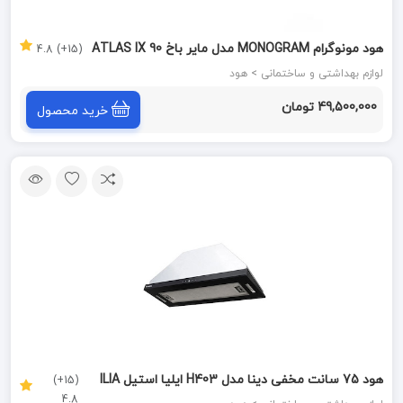
هود مونوگرام MONOGRAM مدل مایر باخ ATLAS IX 90
(15+) 4.8
لوازم بهداشتی و ساختمانی > هود
49,500,000 تومان
خرید محصول
هود 75 سانت مخفی دینا مدل H403 ایلیا استیل ILIA
(15+)
4.8