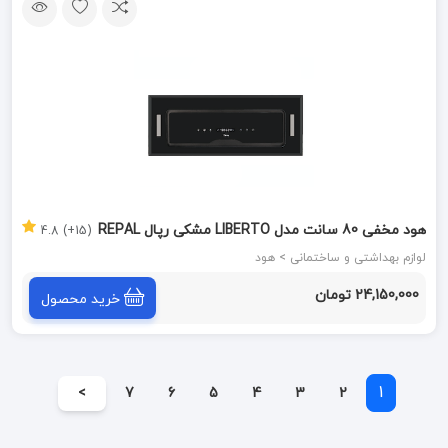
هود مخفی 80 سانت مدل LIBERTO مشکی رپال REPAL
(15+) 4.8
لوازم بهداشتی و ساختمانی > هود
24,150,000 تومان
خرید محصول
1
>
7
6
5
4
3
2