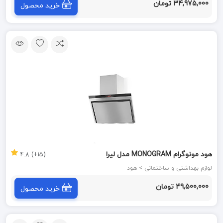
34,975,000 تومان
خرید محصول
هود مونوگرام MONOGRAM مدل لیرا
(15+) 4.8
لوازم بهداشتی و ساختمانی > هود
49,500,000 تومان
خرید محصول