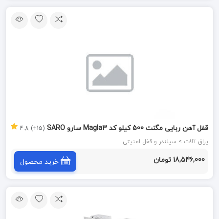
قفل آهن ربایی مگنت 500 کیلو کد Magla3 سارو SARO
(15+) 4.8
یراق آلات > سیلندر و قفل امنیتی
18,546,000 تومان
خرید محصول