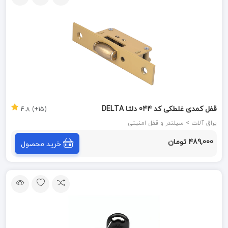
قفل کمدی غلطکی کد 044 دلتا DELTA
(15+) 4.8
یراق آلات > سیلندر و قفل امنیتی
489,000 تومان
خرید محصول