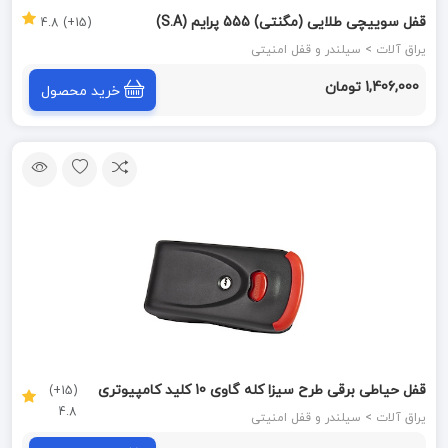
قفل سوییچی طلایی (مگنتی) 555 پرایم (S.A)
(15+) 4.8
یراق آلات > سیلندر و قفل امنیتی
1,406,000 تومان
خرید محصول
قفل حیاطی برقی طرح سیزا کله گاوی 10 کلید کامپیوتری
(15+)
4.8
اکسیناژ کد 102004
یراق آلات > سیلندر و قفل امنیتی