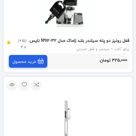
قفل رونیز دو پله سیلندر بلند زاماک مدل N912-32 نایس
(15+)
4.8
NICE
یراق آلات > سیلندر و قفل امنیتی
325,000 تومان
خرید محصول