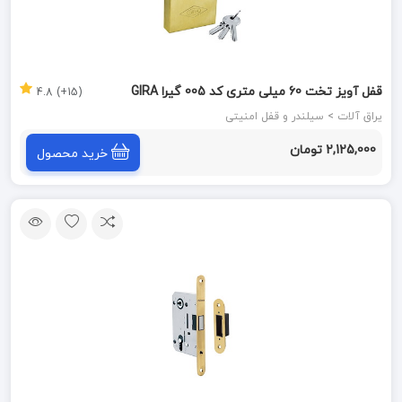
قفل آویز تخت 60 میلی متری کد 005 گیرا GIRA
(15+) 4.8
یراق آلات > سیلندر و قفل امنیتی
2,125,000 تومان
خرید محصول