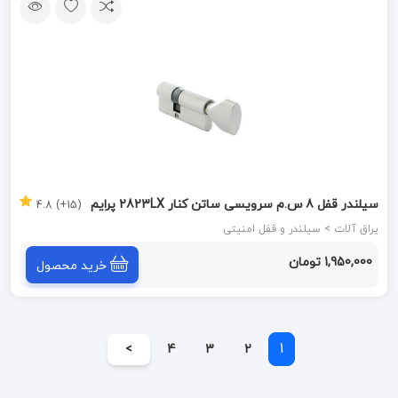
سیلندر قفل 8 س.م سرویسی ساتن کنار 2823LX پرایم
(15+) 4.8
یراق آلات > سیلندر و قفل امنیتی
1,950,000 تومان
خرید محصول
1
>
4
3
2