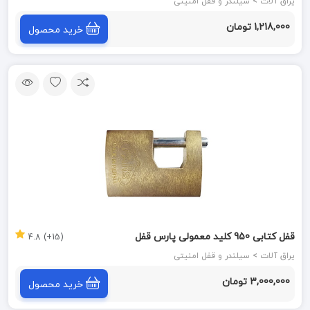
یراق آلات > سیلندر و قفل امنیتی
1,218,000 تومان
خرید محصول
قفل کتابی 950 کلید معمولی پارس قفل
(15+) 4.8
یراق آلات > سیلندر و قفل امنیتی
3,000,000 تومان
خرید محصول