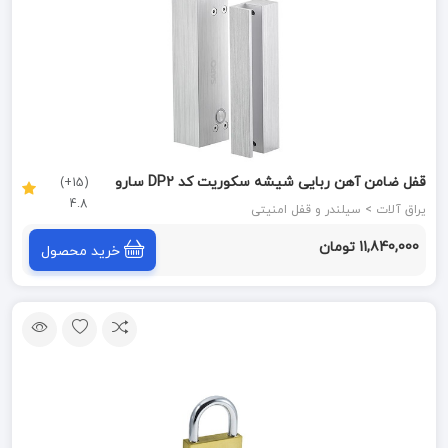
قفل ضامن آهن ربایی شیشه سکوریت کد DP2 سارو
(15+)
4.8
SARO
یراق آلات > سیلندر و قفل امنیتی
11,840,000 تومان
خرید محصول