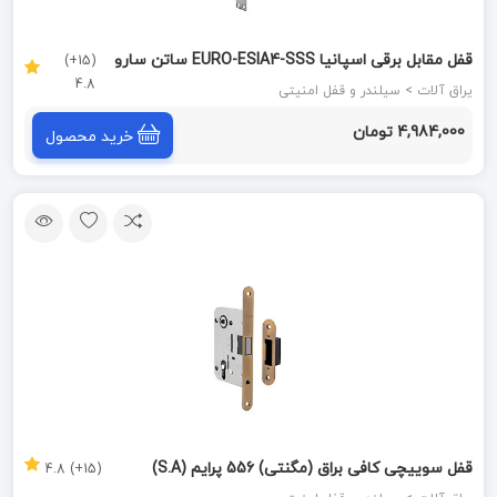
قفل مقابل برقی اسپانیا EURO-ESIA4-SSS ساتن سارو
(15+)
4.8
SARO
یراق آلات > سیلندر و قفل امنیتی
4,984,000 تومان
خرید محصول
قفل سوییچی کافی براق (مگنتی) 556 پرایم (S.A)
(15+) 4.8