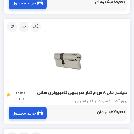
5,880,000 تومان
خرید محصول
سیلندر قفل 8 س.م کنار سوییچی کامپیوتری ساتن
(15+)
4.8
گوفیکس G.F.X
یراق آلات > سیلندر و قفل امنیتی
1,570,000 تومان
خرید محصول