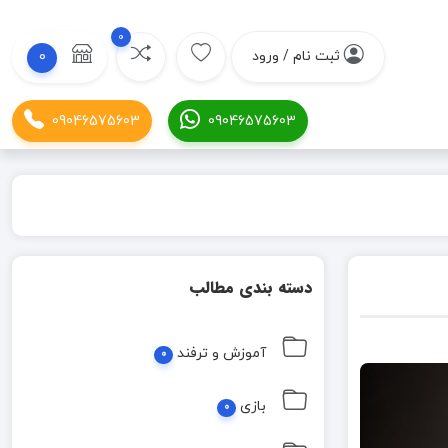
0
ثبت نام / ورود
0
09046575603
09046575603
دسته بندی مطالب
آموزش و ترفند
0
بازی
0