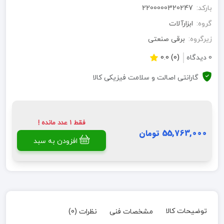
بارکد:
2200000320247
گروه:
ابزارآلات
زیرگروه:
برقی صنعتی
0 دیدگاه
(0) 0.0
گارانتی اصالت و سلامت فیزیکی کالا
فقط 1 عدد مانده !
55,763,000 تومان
افزودن به سبد
توضیحات کالا
مشخصات فنی
نظرات (0)