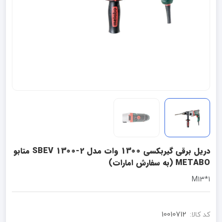
دریل برقی گیربکسی 1300 وات مدل SBEV 1300-2 متابو
METABO (به سفارش امارات)
1*M13
کد کالا:
10010712