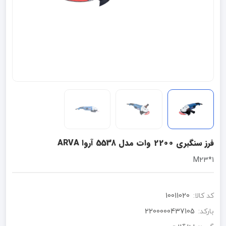
فرز سنگبری 2200 وات مدل 5538 آروا ARVA
1*M23
کد کالا:
10011020
بارکد:
2200000437105