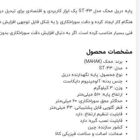
پایه دریل محک مدل ST-43 یک ابزار کاربردی و 
هنگام کار ایجاد کرده و دقت سوراخکاری را به شکل قابل توجهی افزایش می
فنی بسیار مناسب کرده است. اگر به دنبال افزایش دقت سوراخکاری بدون نیاز به خرید دریل ستونی هستید، 
مشخصات محصول
برند: محک (MAHAK)
مدل: ST-43
نوع محصول: پایه نگهدارنده دریل
جنس بدنه: آلومینیوم دایکاست
وزن: 3 کیلوگرم
ارتفاع پایه: 510 میلی‌متر
حداکثر عمق سوراخکاری: 60 میلی‌متر
قطر گلویی قابل پشتیبانی: 43 میلی‌متر
قابلیت تنظیم ارتفاع: دارد
قابلیت نصب گیره: دارد
کشور سازنده: چین
ضمانت: اصالت و سلامت فیزیکی کالا