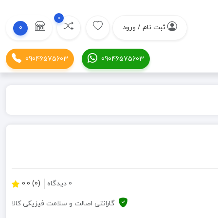
0
ثبت نام / ورود
0
09046575603
09046575603
0 دیدگاه
(0) 0.0
گارانتی اصالت و سلامت فیزیکی کالا