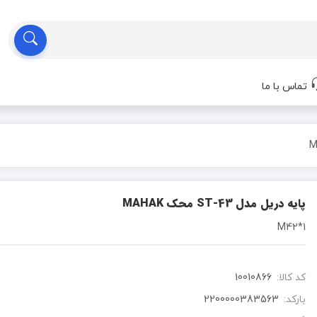
تماس با ما
پایه دریل مدل ST-43 محک MAHAK
1*M42
کد کالا:
10010866
بارکد:
2200000383563