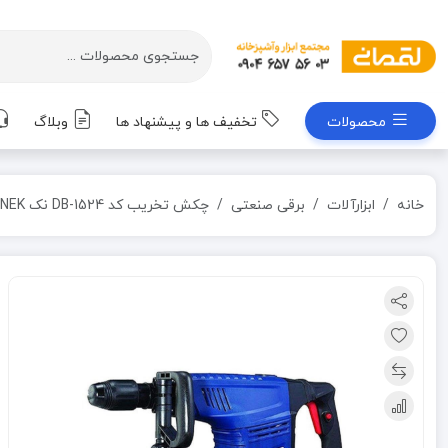
محصولات
تخفیف ها و پیشنهاد ها
وبلاگ
خانه
ابزارآلات
برقی صنعتی
چکش تخریب کد 1524-DB نک NEK