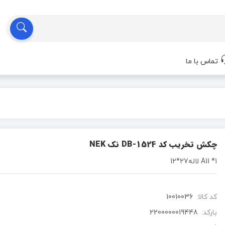
تماس با ما
چکش تخریب کد 1524-DB نک NEK
1* A11 لاله27*12
کد کالا:
10010036
بارکد:
2200000019448