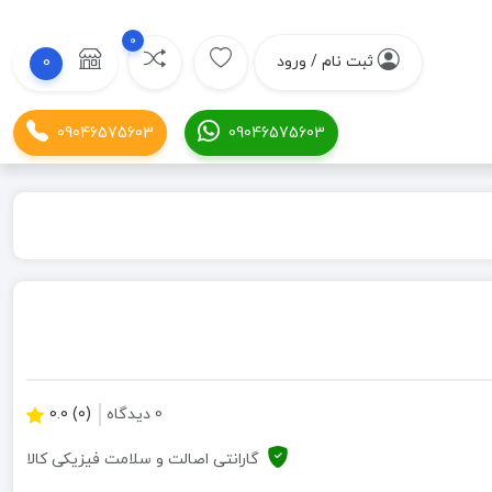
0
ثبت نام / ورود
0
09046575603
09046575603
0 دیدگاه
(0) 0.0
گارانتی اصالت و سلامت فیزیکی کالا