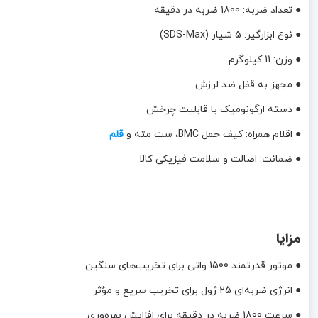
● تعداد ضربه: 1800 ضربه در دقیقه
● نوع ابزارگیر: 5 شیار (SDS-Max)
● وزن: 11 کیلوگرم
● مجهز به قفل ضد لرزش
● دسته ارگونومیک با قابلیت چرخش
● اقلام همراه: کیف حمل BMC، ست مته و
قلم
● ضمانت: اصالت و سلامت فیزیکی کالا
مزایا
● موتور قدرتمند 1500 واتی برای تخریب‌های سنگین
● انرژی ضربه‌ای 25 ژول برای تخریب سریع و مؤثر
● سرعت 1800 ضربه در دقیقه برای افزایش بهره‌وری