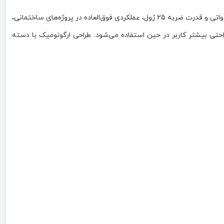
چکش تخریب نک مدل 1524-DB، یک ابزار حرفه‌ای و قدرتمند برای تخریب انواع سطوح سخت مانند بتن، آجر و سنگ است. این دستگاه با موتور 1500 واتی و قدرت ضربه 25 ژول، عملکردی فوق‌العاده در پروژه‌های ساختمانی،
 کارایی، موجب کاهش استهلاک و راحتی بیشتر کاربر در حین استفاده می‌شود. طراحی ارگونومیک با دسته