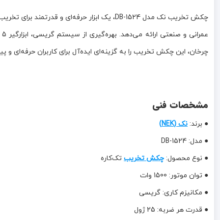
ع
چرخان، این چکش تخریب را به گزینه‌ای ایده‌آل برای کاربران حرفه‌ای و پ
مشخصات فنی
● برند:
نک (NEK)
● مدل: 1524-DB
● نوع محصول:
چکش تخریب
تک‌کاره
● توان موتور: 1500 وات
● مکانیزم کاری: گریسی
● قدرت هر ضربه: 25 ژول