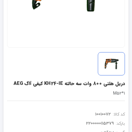
دریل هلتی 800 وات سه حالته KH24-IE کیفی آاگ AEG
1*M52
کد کالا:
10010072
بارکد:
2200000115379