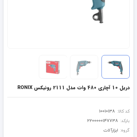
دریل 10 آچاری 480 وات مدل 2111 رونیکس RONIX
کد کالا:
10010138
بارکد:
2200000147738
گروه:
ابزارآلات