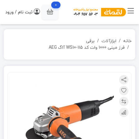
0
ثبت نام / ورود
خانه
ابزارآلات
برقی
فرز مینی 1000 وات کد WS10-115 آاگ AEG