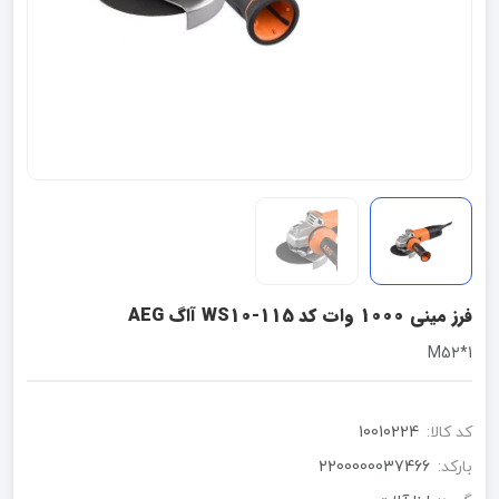
فرز مینی 1000 وات کد WS10-115 آاگ AEG
1*M52
کد کالا:
10010224
بارکد:
2200000037466