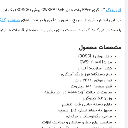
فرز بزرگ
آهنگری 2400 وات مدل GWS24-180H بوش (BOSCH) یک ابزار حرفه‌ای و قدرتمند برای برش، سایش و پرداخت انواع فلزات و مصالح
توانایی انجام برش‌های سریع، عمیق و دقیق را در محیط‌های
صنعتی
،
کار
را تضمین می‌کنند. کیفیت ساخت بالای بوش و استفاده از قطعات مقاوم، ا
مشخصات محصول
برند: بوش (BOSCH)
مدل: GWS24-180H
کشور سازنده: آلمان
نوع دستگاه: فرز بزرگ آهنگری
توان موتور: 2400 وات
قطر صفحه: 180 میلی‌متر
سرعت در حالت آزاد: 8500 دور در دقیقه
وزن: 5.2 کیلوگرم
دارای دسته جانبی قابل تنظیم
مجهز به حفاظ ایمنی قابل تنظیم
طراحی ارگونومیک و حرفه‌ای
مناسب برای برش، سایش و پرداخت فلزات