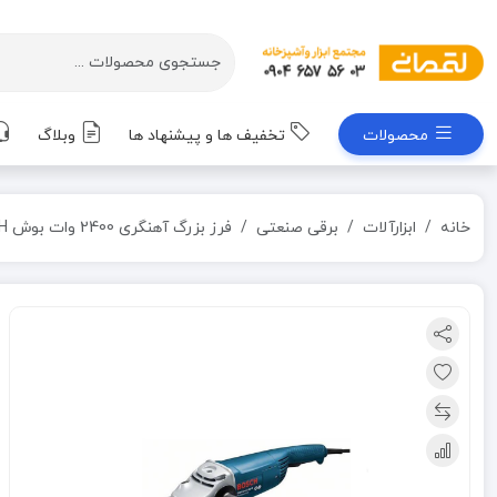
محصولات
تخفیف ها و پیشنهاد ها
وبلاگ
خانه
ابزارآلات
برقی صنعتی
فرز بزرگ آهنگری 2400 وات بوش BOSCH مدل GWS24-180H (به سفارش امارات)