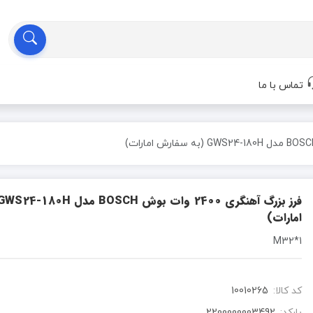
تماس با ما
امارات)
1*M32
کد کالا:
10010265
بارکد:
2200000003492