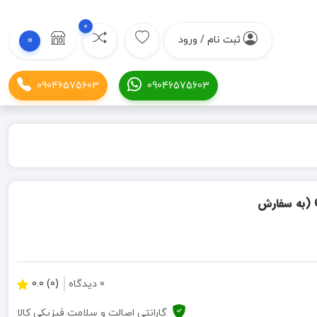
0
ثبت نام / ورود
0
09046575603
09046575603
فرز بزرگ آهنگری 2400 وات بوش BOSCH مدل GWS24-180H (به سفارش
0 دیدگاه
(0) 0.0
گارانتی اصالت و سلامت فیزیکی کالا