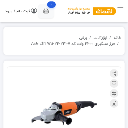
0
ثبت نام / ورود
خانه
ابزارآلات
برقی
فرز سنگبری 2200 وات کد WS-22-230V آاگ AEG