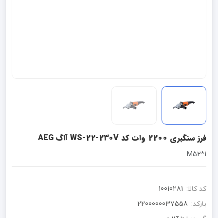
فرز سنگبری 2200 وات کد WS-22-230V آاگ AEG
1*M52
کد کالا:
10010281
بارکد:
2200000037558