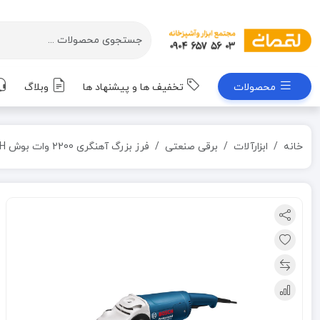
محصولات
تخفیف ها و پیشنهاد ها
وبلاگ
خانه
ابزارآلات
برقی صنعتی
فرز بزرگ آهنگری 2200 وات بوش BOSCH مدل GWS22-180H (به سفارش امارات)