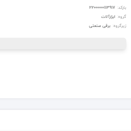
بارکد:
2200000113917
گروه:
ابزارآلات
زیرگروه:
برقی صنعتی