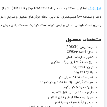
فرز بزرگ
آهنگری 2200 وات مدل GWS22-180H بوش (BOSCH) یکی از قدرتمندترین و حرفه‌ای‌ترین ابزارهای آهنگری برای برش، سایش و پرداخت انواع فلزات و مصالح
وات و صفحه 180 میلی‌متری، توانایی انجام برش‌های عمیق و سریع را در پروژه‌های
را برای مدت طولانی آسان و ایمن کرده است. کیفیت ساخت بالای بوش نی
مشخصات محصول
برند: بوش (BOSCH)
مدل: GWS22-180H
کشور سازنده: آلمان
نوع دستگاه: فرز بزرگ آهنگری
توان: 2200 وات
ولتاژ: 220 ولت
قطر صفحه: 180 میلی‌متر
سرعت گردش آزاد: 8500 دور در دقیقه
وزن: حدود 5 کیلوگرم
دارای دسته جانبی قابل تنظیم
مجهز به حفاظ ایمنی قابل تنظیم
طراحی ارگونومیک و حرفه‌ای