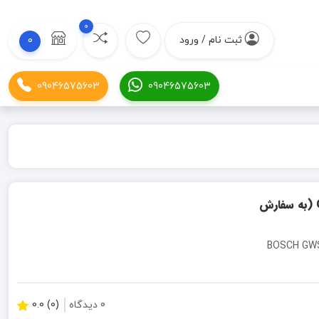
0
ثبت نام / ورود
0
09046575603
09046575603
فرز بزرگ آهنگری 2200 وات بوش BOSCH مدل GWS22-180H (به سفارش
BOSCH GWS2
0 دیدگاه
(0) 0.0