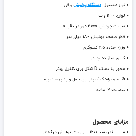
● نوع محصول:
دستگاه پولیش
برقی
● توان: 1200 وات
● سرعت چرخش: 3000 دور در دقیقه
● قطر صفحه پولیش: 180 میلی‌متر
● وزن: حدود 2.5 کیلوگرم
● کشور سازنده: چین
● مجهز به دسته D شکل برای کنترل بهتر
● اقلام همراه: کیف پلیمری حمل و پد پوست بره
● ضمانت: 12 ماهه
مزایای محصول
● موتور قدرتمند 1200 واتی برای پولیش حرفه‌ای