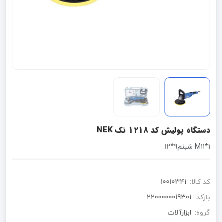
دستگاه پولیش کد 1218 نک NEK
1*M11 شبنم9*12
کد کالا:
10010341
بارکد:
2200000019301
گروه:
ابزارآلات