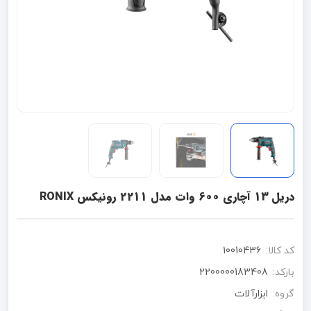
دریل 13 آچاری 600 وات مدل 2211 رونیکس RONIX
کد کالا:
10010436
بارکد:
2200000183408
گروه:
ابزارآلات