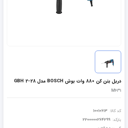
دریل بتن کن 880 وات بوش BOSCH مدل GBH 2-28
1*M61
کد کالا:
10010613
بارکد:
2200000264299