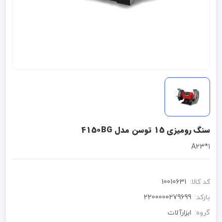
سنگ رومیزی 15 توسن مدل 4150BG
1*A23
کد کالا:
10010631
بارکد:
2200000279699
گروه:
ابزارآلات