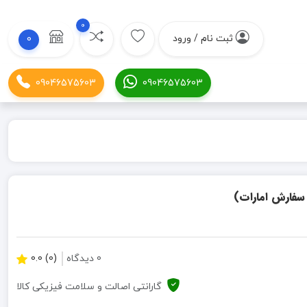
0
ثبت نام / ورود
0
09046575603
09046575603
0 دیدگاه
(0) 0.0
گارانتی اصالت و سلامت فیزیکی کالا