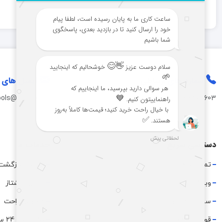
شماره های
ارتباطی
ایمیل های
ools@gmail.com
-
09046575603
دسترسی سریع
خدمات ما
تماس با ما
ضمانت بازگشت
وبلاگ
ارسال پیشتاز
سوالات متداول
مرجوعی راحت
قوانین و مقررات
پشتیبانی 24 ساعته