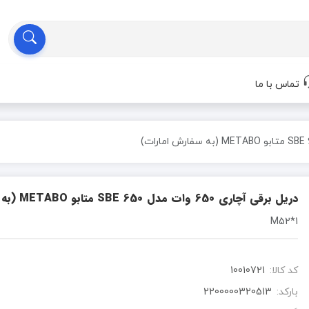
تماس با ما
دریل برقی آچاری 650 وات مدل SBE 650 متابو METABO (به سفارش امارات)
1*M52
کد کالا:
10010721
بارکد:
2200000320513