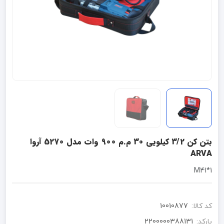
بتن کن 3/2 کیلویی 30 م.م 900 وات مدل 5270 آروا
ARVA
1*M41
کد کالا:
10010877
بارکد:
2200000388131