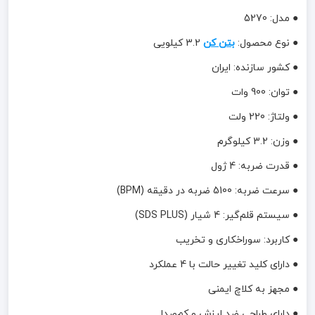
● مدل: 5270
● نوع محصول:
بتن کن
3.2 کیلویی
● کشور سازنده: ایران
● توان: 900 وات
● ولتاژ: 220 ولت
● وزن: 3.2 کیلوگرم
● قدرت ضربه: 4 ژول
● سرعت ضربه: 5100 ضربه در دقیقه (BPM)
● سیستم قلم‌گیر: 4 شیار (SDS PLUS)
● کاربرد: سوراخکاری و تخریب
● دارای کلید تغییر حالت با 4 عملکرد
● مجهز به کلاچ ایمنی
● دارای طراحی ضد لرزش و کم‌صدا