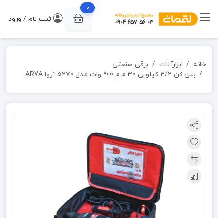
0
ثبت نام / ورود
خانه
ابزارآلات
برقی صنعتی
بتن کن 3/2 کیلویی 30 م.م 900 وات مدل 5270 آروا ARVA