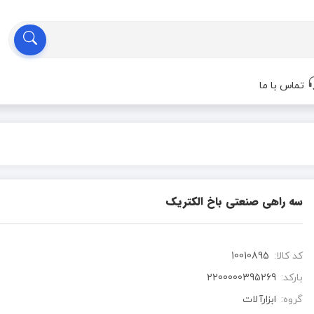
تماس با ما
سه راهی صنعتی باخ الکتریک
کد کالا:
10010895
بارکد:
2200000395269
گروه:
ابزارآلات