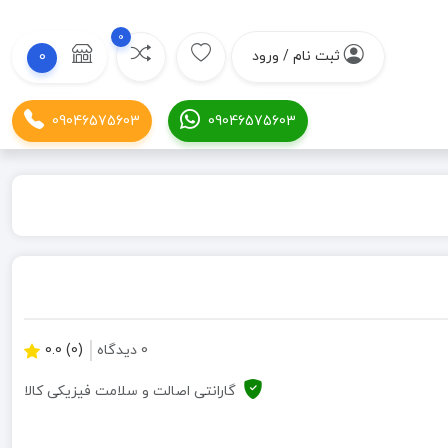
0
ثبت نام / ورود
0
09046575603
09046575603
0 دیدگاه
(0) 0.0
گارانتی اصالت و سلامت فیزیکی کالا