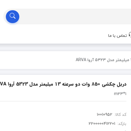
تماس با ما
دریل چکشی 850 وات دو سرعته 13 میلیمتر مدل 5323 آروا ARVA
1*m23
کد کالا:
10010952
بارکد:
2200000412201