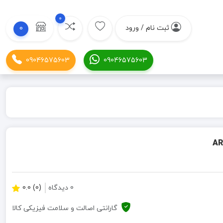
0
ثبت نام / ورود
0
09046575603
09046575603
0 دیدگاه
(0) 0.0
گارانتی اصالت و سلامت فیزیکی کالا