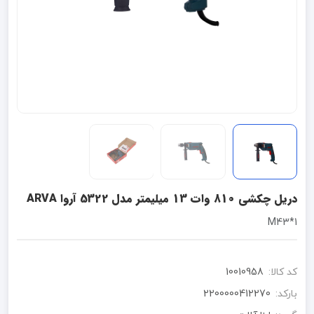
دریل چکشی 810 وات 13 میلیمتر مدل 5322 آروا ARVA
1*M43
کد کالا:
10010958
بارکد:
2200000412270