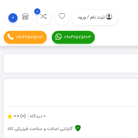
0
ثبت نام / ورود
0
09046575603
09046575603
0 دیدگاه
(0) 0.0
گارانتی اصالت و سلامت فیزیکی کالا