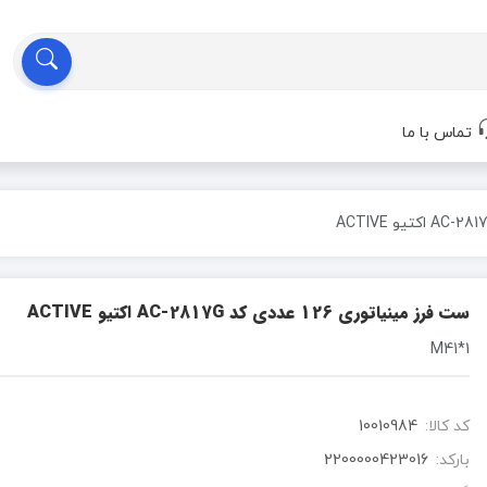
تماس با ما
ست فرز مینیاتوری 126 عددی کد AC-2817G اکتیو ACTIVE
1*M41
کد کالا:
10010984
بارکد:
2200000423016