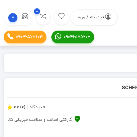
0
ثبت نام / ورود
0
09046575603
09046575603
0 دیدگاه
(0) 0.0
گارانتی اصالت و سلامت فیزیکی کالا