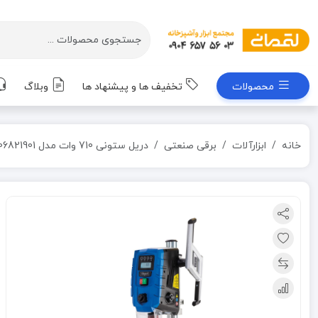
محصولات
تخفیف ها و پیشنهاد ها
وبلاگ
خانه
ابزارآلات
برقی صنعتی
دریل ستونی 710 وات مدل DP60-5906821901 شپخ SCHEPPACH