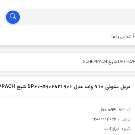
تماس با ما
دریل ستونی 710 وات مدل DP60-5906821901 شپخ SCHEPPACH
کد کالا:
10011094
بارکد:
2200000462121
گروه:
ابزارآلات