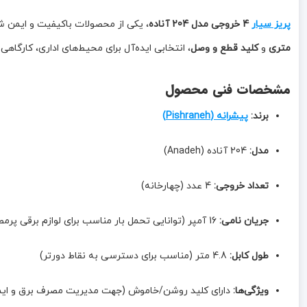
پریز سیار
4 خروجی مدل 204 آناده
، یکی از محصولات باکیفیت و ایمن 
متری
و
کلید قطع و وصل
، انتخابی ایده‌آل برای محیط‌های اداری، کارگاهی
مشخصات فنی محصول
برند:
پیشرانه (Pishraneh)
مدل:
204 آناده (Anadeh)
تعداد خروجی:
4 عدد (چهارخانه)
جریان نامی:
16 آمپر (توانایی تحمل بار مناسب برای لوازم برقی پرمصرف)
طول کابل:
4.8 متر (مناسب برای دسترسی به نقاط دورتر)
ویژگی‌ها:
دارای کلید روشن/خاموش (جهت مدیریت مصرف برق و ایم