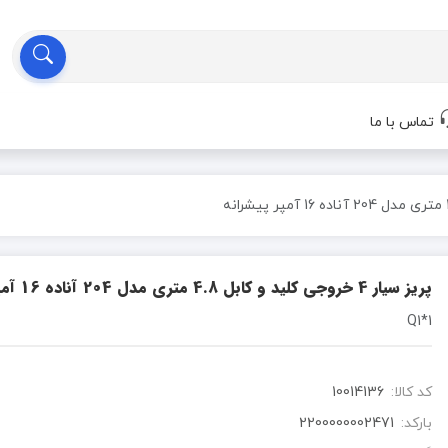
تماس با ما
پریز سیار 4 خروجی کلید و کابل 4.8 متری مدل 204 آناده 16 آمپر پیشرانه
Q1*1
کد کالا:
10014136
بارکد:
2200000002471