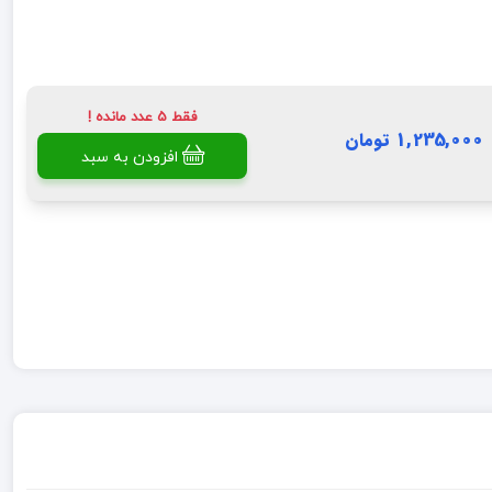
فقط 5 عدد مانده !
1,235,000 تومان
افزودن به سبد