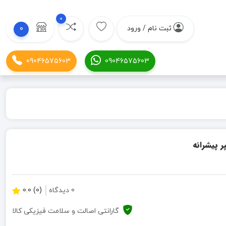
0
ثبت نام / ورود
0
09046575603
09046575603
0 دیدگاه
(0) 0.0
گارانتی اصالت و سلامت فیزیکی کالا