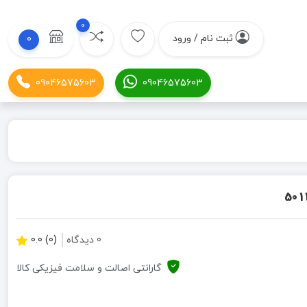
0
ثبت نام / ورود
0
09046575603
09046575603
0 دیدگاه
(0) 0.0
گارانتی اصالت و سلامت فیزیکی کالا