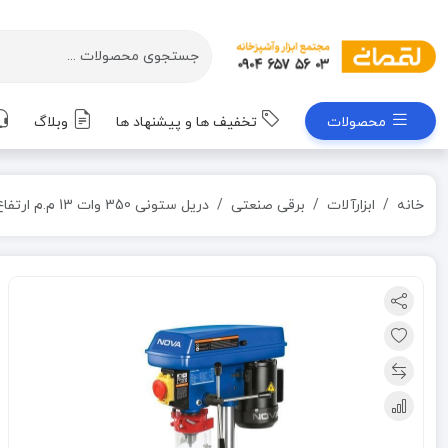
محصولات
تخفیف ها و پیشنهاد ها
وبلاگ
خانه
ابزارآلات
برقی صنعتی
دریل ستونی 350 وات 13 م.م ارتفاع 580 م.م نووا NOVA کد 5013