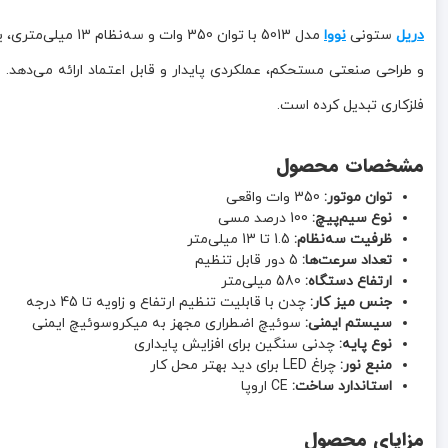
دریل
ستونی
نووا
فلزکاری تبدیل کرده است.
مشخصات محصول
توان موتور:
350 وات واقعی
نوع سیم‌پیچ:
100 درصد مسی
ظرفیت سه‌نظام:
1.5 تا 13 میلی‌متر
تعداد سرعت‌ها:
5 دور قابل تنظیم
ارتفاع دستگاه:
580 میلی‌متر
جنس میز کار:
چدن با قابلیت تنظیم ارتفاع و زاویه تا 45 درجه
سیستم ایمنی:
سوئیچ اضطراری مجهز به میکروسوئیچ ایمنی
نوع پایه:
چدنی سنگین برای افزایش پایداری
منبع نور:
چراغ LED برای دید بهتر محل کار
استاندارد ساخت:
CE اروپا
مزایای محصول