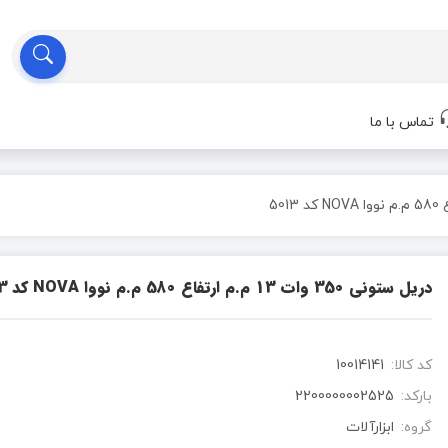
تماس با ما
دریل ستونی 350 وات 13 م.م ارتفاع 580 م.م نووا NOVA کد 5013
کد کالا:
10014141
بارکد:
2200000002525
گروه:
ابزارآلات