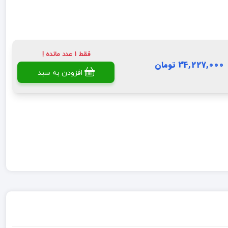
فقط 1 عدد مانده !
34,227,000 تومان
افزودن به سبد