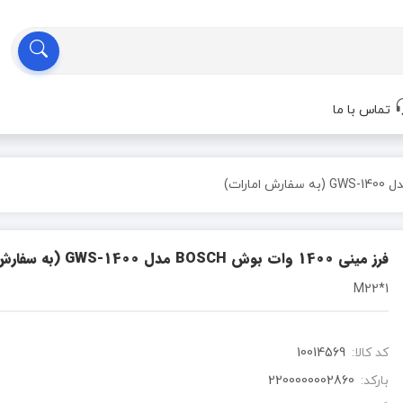
تماس با ما
فرز مینی 1400 وات بوش BOSCH مدل GWS-1400 (به سفارش امارات)
1*M22
کد کالا:
10014569
بارکد:
2200000002860