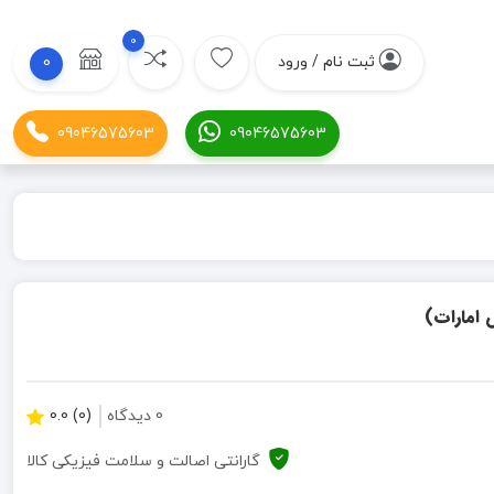
0
ثبت نام / ورود
0
09046575603
09046575603
0 دیدگاه
(0) 0.0
گارانتی اصالت و سلامت فیزیکی کالا